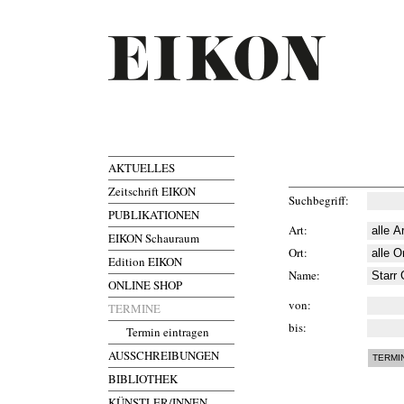
AKTUELLES
Zeitschrift EIKON
Suchbegriff
PUBLIKATIONEN
Art
EIKON Schauraum
Ort
Edition EIKON
Name
ONLINE SHOP
von
TERMINE
bis
Termin eintragen
AUSSCHREIBUNGEN
BIBLIOTHEK
KÜNSTLER/INNEN