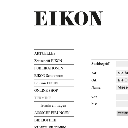
AKTUELLES
Zeitschrift EIKON
Suchbegriff
PUBLIKATIONEN
Art
EIKON Schauraum
Ort
Edition EIKON
Name
ONLINE SHOP
von
TERMINE
bis
Termin eintragen
AUSSCHREIBUNGEN
BIBLIOTHEK
KÜNSTLER/INNEN