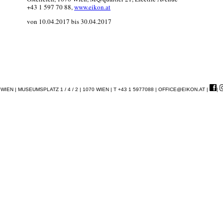
+43 1 597 70 88,
www.eikon.at
von 10.04.2017 bis 30.04.2017
EN | MUSEUMSPLATZ 1 / 4 / 2 | 1070 WIEN | T +43 1 5977088 |
OFFICE@EIKON.AT
|
|