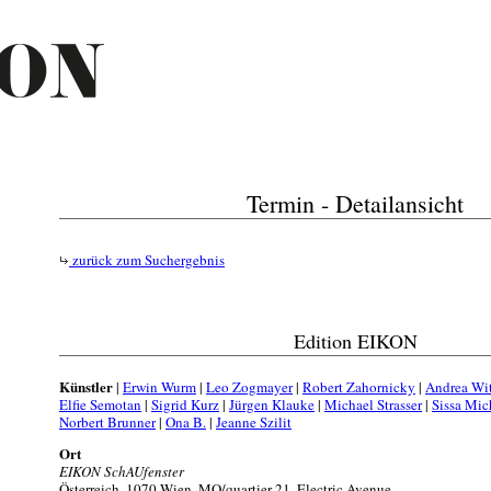
Termin - Detailansicht
zurück zum Suchergebnis
Edition EIKON
Künstler
|
Erwin Wurm
|
Leo Zogmayer
|
Robert Zahornicky
|
Andrea Wi
Elfie Semotan
|
Sigrid Kurz
|
Jürgen Klauke
|
Michael Strasser
|
Sissa Mic
Norbert Brunner
|
Ona B.
|
Jeanne Szilit
Ort
EIKON SchAUfenster
Österreich, 1070 Wien, MQ/quartier 21, Electric Avenue