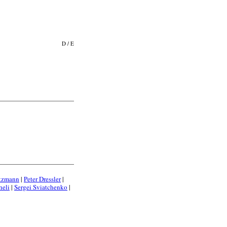
D
/
E
tzmann
|
Peter Dressler
|
heli
|
Sergei Sviatchenko
|