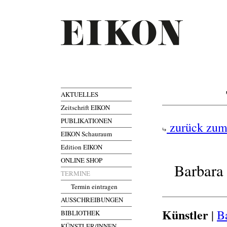
AKTUELLES
Zeitschrift EIKON
PUBLIKATIONEN
zurück zum
EIKON Schauraum
Edition EIKON
ONLINE SHOP
Barbara 
TERMINE
Termin eintragen
AUSSCHREIBUNGEN
Künstler
|
B
BIBLIOTHEK
KÜNSTLER/INNEN