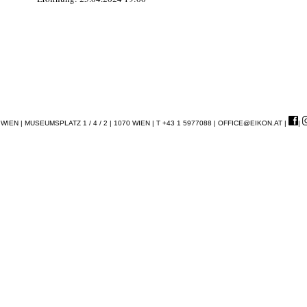
EN | MUSEUMSPLATZ 1 / 4 / 2 | 1070 WIEN | T +43 1 5977088 |
OFFICE@EIKON.AT
|
|