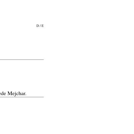
D
/
E
iede Mejchar.