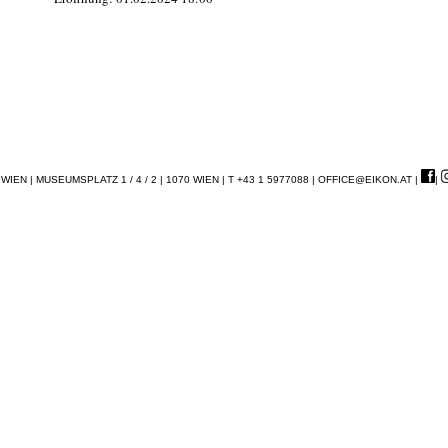
EN | MUSEUMSPLATZ 1 / 4 / 2 | 1070 WIEN | T +43 1 5977088 |
OFFICE@EIKON.AT
|
|