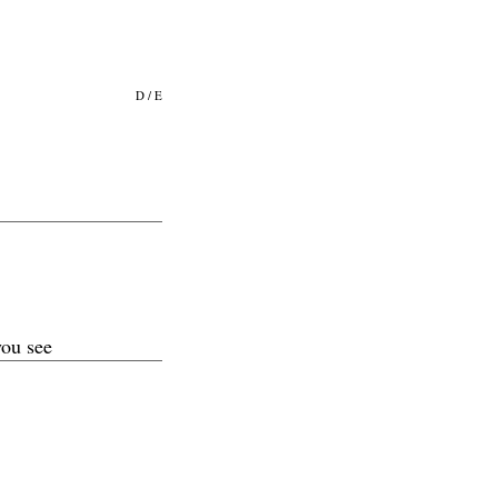
D
/
E
you see