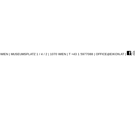
EN | MUSEUMSPLATZ 1 / 4 / 2 | 1070 WIEN | T +43 1 5977088 |
OFFICE@EIKON.AT
|
|