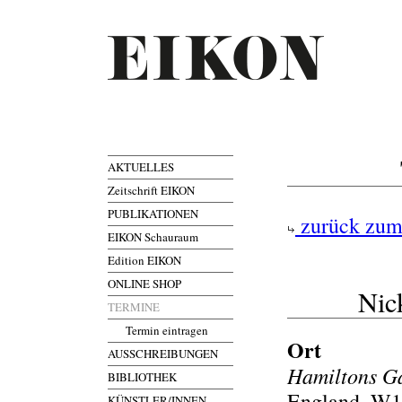
AKTUELLES
Zeitschrift EIKON
PUBLIKATIONEN
zurück zum
EIKON Schauraum
Edition EIKON
ONLINE SHOP
Nic
TERMINE
Termin eintragen
Ort
AUSSCHREIBUNGEN
Hamiltons G
BIBLIOTHEK
England, W1
KÜNSTLER/INNEN