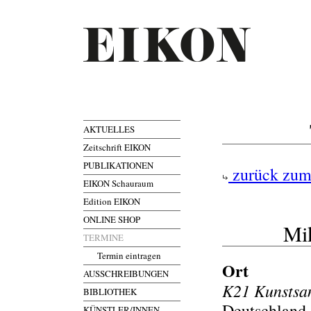
AKTUELLES
Zeitschrift EIKON
PUBLIKATIONEN
zurück zum
EIKON Schauraum
Edition EIKON
ONLINE SHOP
Mik
TERMINE
Termin eintragen
Ort
AUSSCHREIBUNGEN
K21 Kunstsa
BIBLIOTHEK
Deutschland,
KÜNSTLER/INNEN