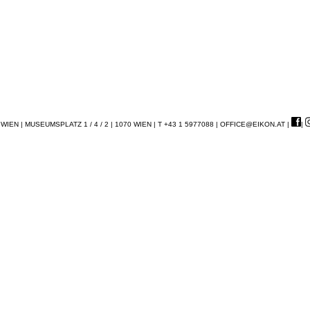
EN | MUSEUMSPLATZ 1 / 4 / 2 | 1070 WIEN | T +43 1 5977088 |
OFFICE@EIKON.AT
|
|