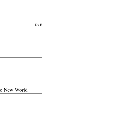
D
/
E
 the New World