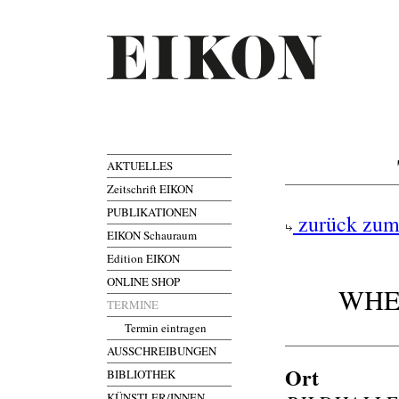
AKTUELLES
Zeitschrift EIKON
PUBLIKATIONEN
zurück zum
EIKON Schauraum
Edition EIKON
ONLINE SHOP
WHE
TERMINE
Termin eintragen
AUSSCHREIBUNGEN
Ort
BIBLIOTHEK
KÜNSTLER/INNEN