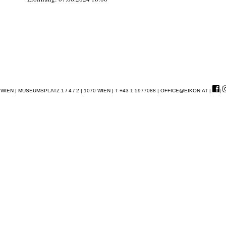
EN | MUSEUMSPLATZ 1 / 4 / 2 | 1070 WIEN | T +43 1 5977088 |
OFFICE@EIKON.AT
|
|