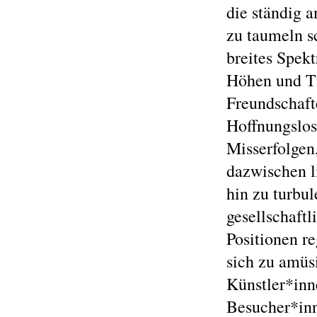
die ständig 
zu taumeln sc
breites Spek
Höhen und Ti
Freundschaf
Hoffnungslosi
Misserfolgen
dazwischen l
hin zu turbu
gesellschaft
Positionen re
sich zu amüs
Künstler*inn
Besucher*inne