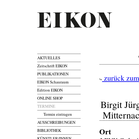
AKTUELLES
Zeitschrift EIKON
PUBLIKATIONEN
zurück zum
EIKON Schauraum
Edition EIKON
ONLINE SHOP
Birgit Jür
TERMINE
Mitternac
Termin eintragen
AUSSCHREIBUNGEN
Ort
BIBLIOTHEK
KÜNSTLER/INNEN