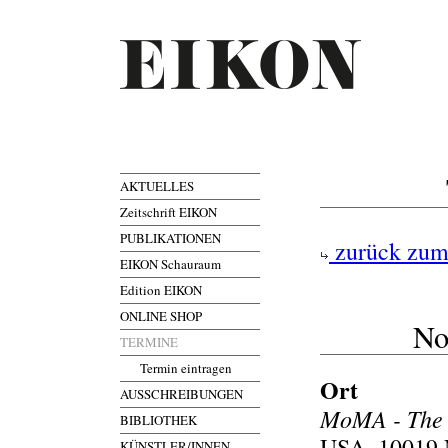
AKTUELLES
Zeitschrift EIKON
PUBLIKATIONEN
zurück zum
EIKON Schauraum
Edition EIKON
ONLINE SHOP
No
TERMINE
Termin eintragen
Ort
AUSSCHREIBUNGEN
MoMA - The 
BIBLIOTHEK
USA, 10019 N
KÜNSTLER/INNEN