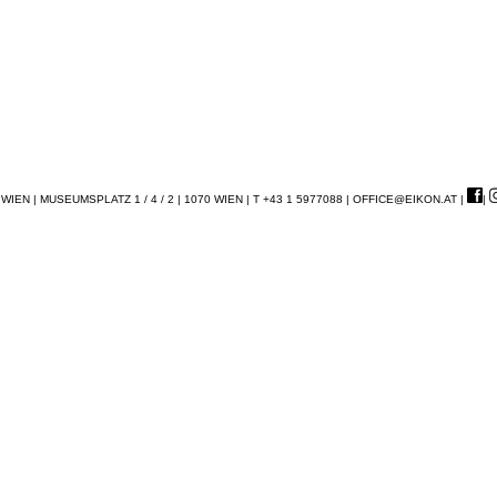
EN | MUSEUMSPLATZ 1 / 4 / 2 | 1070 WIEN | T +43 1 5977088 |
OFFICE@EIKON.AT
|
|