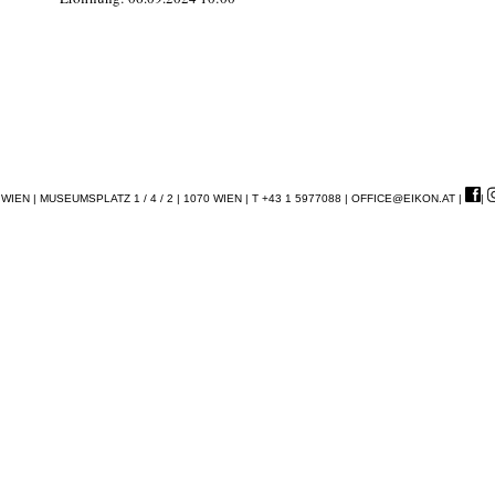
EN | MUSEUMSPLATZ 1 / 4 / 2 | 1070 WIEN | T +43 1 5977088 |
OFFICE@EIKON.AT
|
|