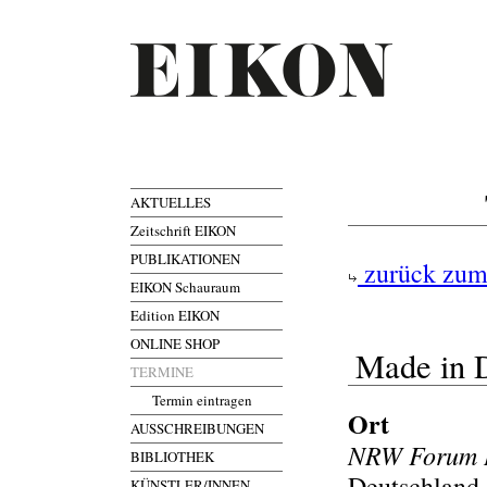
AKTUELLES
Zeitschrift EIKON
PUBLIKATIONEN
zurück zum
EIKON Schauraum
Edition EIKON
ONLINE SHOP
Made in D
TERMINE
Termin eintragen
Ort
AUSSCHREIBUNGEN
NRW Forum D
BIBLIOTHEK
Deutschland,
KÜNSTLER/INNEN