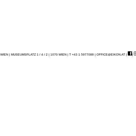
EN | MUSEUMSPLATZ 1 / 4 / 2 | 1070 WIEN | T +43 1 5977088 |
OFFICE@EIKON.AT
|
|