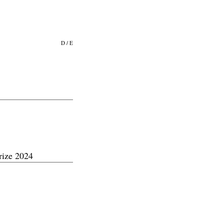
D
/
E
rize 2024