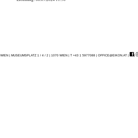
EN | MUSEUMSPLATZ 1 / 4 / 2 | 1070 WIEN | T +43 1 5977088 |
OFFICE@EIKON.AT
|
|