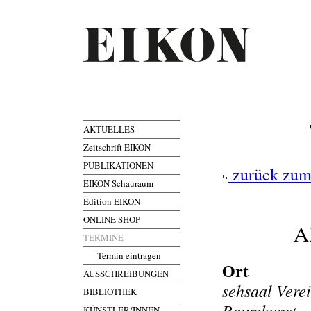
AKTUELLES
Zeitschrift EIKON
PUBLIKATIONEN
zurück zum
EIKON Schauraum
Edition EIKON
ONLINE SHOP
Al
TERMINE
Termin eintragen
Ort
AUSSCHREIBUNGEN
sehsaal Vere
BIBLIOTHEK
Raumkunst
KÜNSTLER/INNEN