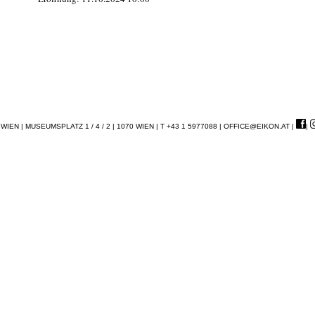
EN | MUSEUMSPLATZ 1 / 4 / 2 | 1070 WIEN | T +43 1 5977088 |
OFFICE@EIKON.AT
|
|