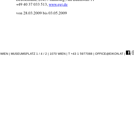
+49 40 37 033 513,
www.guj.de
von 28.03.2009 bis 03.05.2009
EN | MUSEUMSPLATZ 1 / 4 / 2 | 1070 WIEN | T +43 1 5977088 |
OFFICE@EIKON.AT
|
|