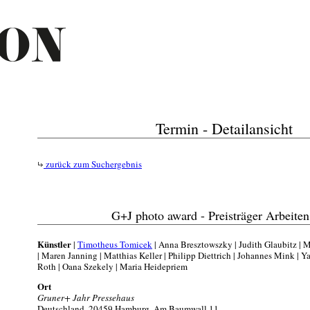
Termin - Detailansicht
zurück zum Suchergebnis
G+J photo award - Preisträger Arbeite
Künstler
|
Timotheus Tomicek
| Anna Bresztowszky | Judith Glaubitz | 
| Maren Janning | Matthias Keller | Philipp Diettrich | Johannes Mink | Y
Roth | Oana Szekely | Maria Heidepriem
Ort
Gruner+ Jahr Pressehaus
Deutschland, 20459 Hamburg, Am Baumwall 11