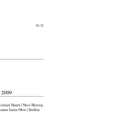
D
/
E
n 2009
Michael Hauri | Nico Herzog
asmin Janin Obst | Steffen