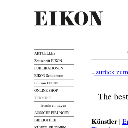
AKTUELLES
Zeitschrift EIKON
PUBLIKATIONEN
zurück zum
EIKON Schauraum
Edition EIKON
ONLINE SHOP
The bes
TERMINE
Termin eintragen
AUSSCHREIBUNGEN
Künstler
|
E
BIBLIOTHEK
KÜNSTLER/INNEN