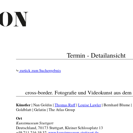
Termin - Detailansicht
zurück zum Suchergebnis
cross-border. Fotografie und Videokunst aus 
Künstler
| Nan Goldin |
Thomas Ruff
|
Louise Lawler
| Bernhard Blume |
Goldblatt | Gelatin | The Atlas Group
Ort
Kunstmuseum Stuttgart
Deutschland, 70173 Stuttgart, Kleiner Schlossplatz 13
+49 711 216 19 32,
www.kunstmuseum-stuttgart.de