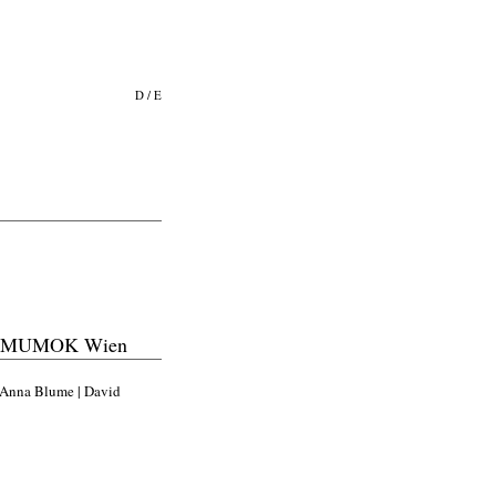
D
/
E
dem MUMOK Wien
 Anna Blume | David