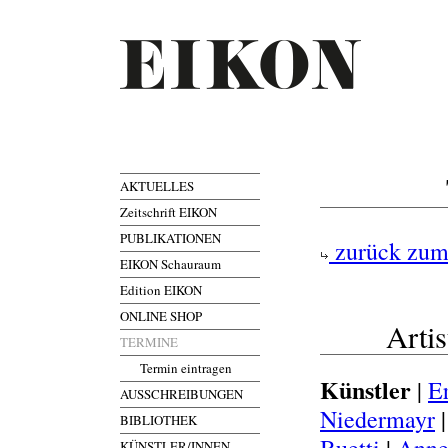
AKTUELLES
Zeitschrift EIKON
PUBLIKATIONEN
zurück zum
EIKON Schauraum
Edition EIKON
ONLINE SHOP
Artis
TERMINE
Termin eintragen
Künstler
|
E
AUSSCHREIBUNGEN
Niedermayr
BIBLIOTHEK
KÜNSTLER/INNEN