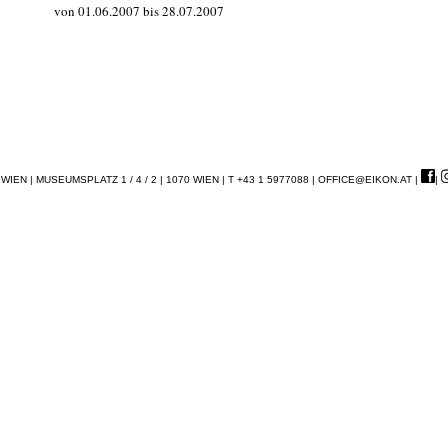
von 01.06.2007 bis 28.07.2007
EN | MUSEUMSPLATZ 1 / 4 / 2 | 1070 WIEN | T +43 1 5977088 |
OFFICE@EIKON.AT
|
|