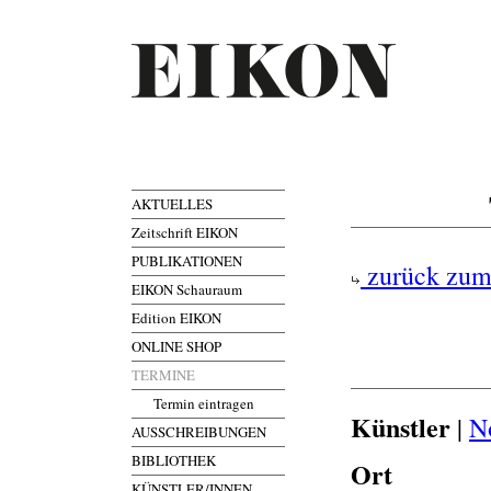
AKTUELLES
Zeitschrift EIKON
PUBLIKATIONEN
zurück zum
EIKON Schauraum
Edition EIKON
ONLINE SHOP
TERMINE
Termin eintragen
Künstler
|
N
AUSSCHREIBUNGEN
BIBLIOTHEK
Ort
KÜNSTLER/INNEN