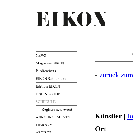
NEWS
Magazine EIKON
Publications
zurück zum
EIKON Schauraum
Edition EIKON
ONLINE SHOP
SCHEDULE
Register new event
Künstler
|
Jo
ANNOUNCEMENTS
LIBRARY
Ort
ARTISTS