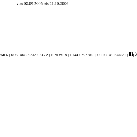
von 08.09.2006 bis 21.10.2006
EN | MUSEUMSPLATZ 1 / 4 / 2 | 1070 WIEN | T +43 1 5977088 |
OFFICE@EIKON.AT
|
|