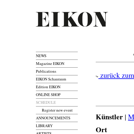
NEWS
Magazine EIKON
Publications
zurück zum
EIKON Schauraum
Edition EIKON
ONLINE SHOP
SCHEDULE
Register new event
Künstler
|
M
ANNOUNCEMENTS
LIBRARY
Ort
ARTISTS