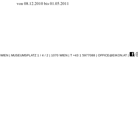
von 08.12.2010 bis 01.05.2011
EN | MUSEUMSPLATZ 1 / 4 / 2 | 1070 WIEN | T +43 1 5977088 |
OFFICE@EIKON.AT
|
|