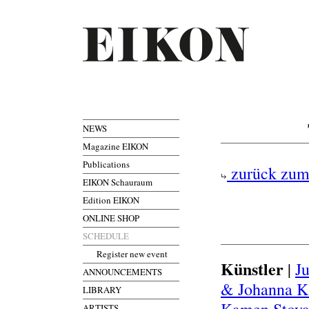
NEWS
Magazine EIKON
Publications
zurück zum
EIKON Schauraum
Edition EIKON
ONLINE SHOP
SCHEDULE
Register new event
Künstler
|
J
ANNOUNCEMENTS
& Johanna K
LIBRARY
ARTISTS