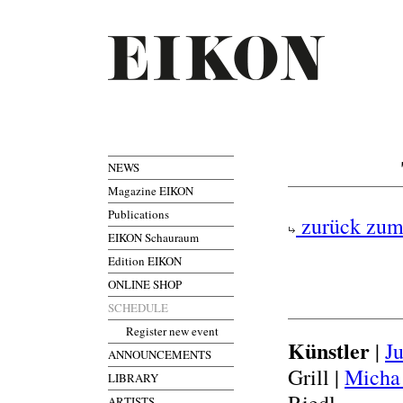
NEWS
Magazine EIKON
Publications
zurück zum
EIKON Schauraum
Edition EIKON
ONLINE SHOP
SCHEDULE
Register new event
Künstler
|
J
ANNOUNCEMENTS
Grill |
Micha
LIBRARY
ARTISTS