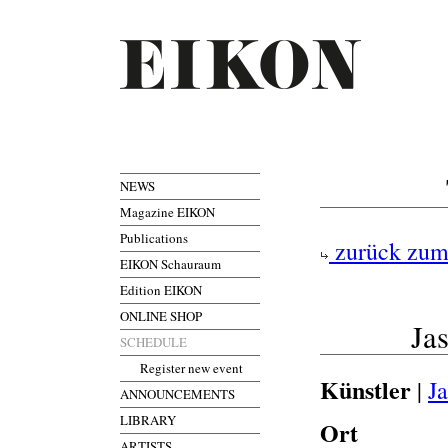
NEWS
Magazine EIKON
Publications
zurück zum
EIKON Schauraum
Edition EIKON
ONLINE SHOP
Ja
SCHEDULE
Register new event
Künstler
|
J
ANNOUNCEMENTS
LIBRARY
Ort
ARTISTS