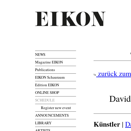
NEWS
Magazine EIKON
Publications
zurück zum
EIKON Schauraum
Edition EIKON
ONLINE SHOP
David
SCHEDULE
Register new event
ANNOUNCEMENTS
Künstler
|
D
LIBRARY
ARTISTS