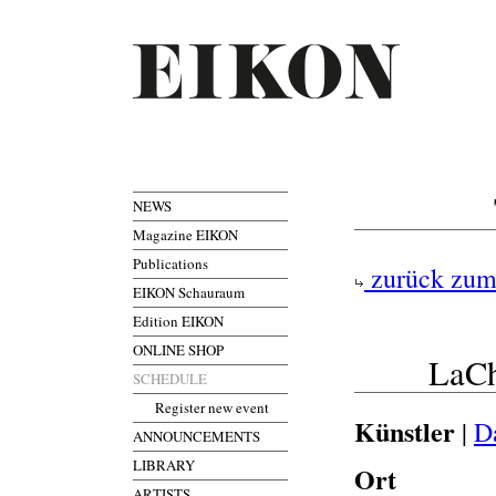
NEWS
Magazine EIKON
Publications
zurück zum
EIKON Schauraum
Edition EIKON
ONLINE SHOP
LaCh
SCHEDULE
Register new event
Künstler
|
D
ANNOUNCEMENTS
LIBRARY
Ort
ARTISTS