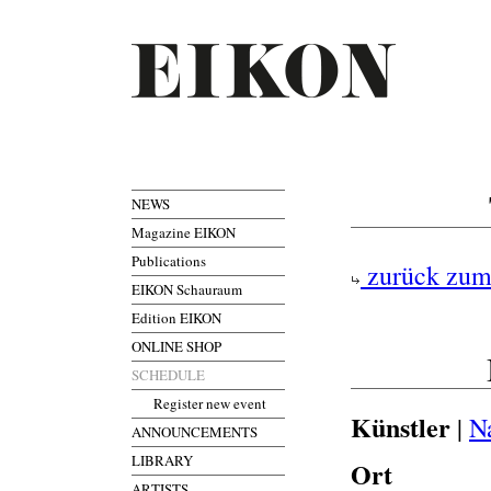
NEWS
Magazine EIKON
Publications
zurück zum
EIKON Schauraum
Edition EIKON
ONLINE SHOP
SCHEDULE
Register new event
Künstler
|
N
ANNOUNCEMENTS
LIBRARY
Ort
ARTISTS