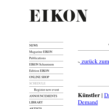
NEWS
Magazine EIKON
Publications
zurück zum
EIKON Schauraum
Edition EIKON
ONLINE SHOP
SCHEDULE
Register new event
Künstler
|
D
ANNOUNCEMENTS
Demand
LIBRARY
ARTISTS