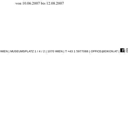
von 10.06.2007 bis 12.08.2007
EN | MUSEUMSPLATZ 1 / 4 / 2 | 1070 WIEN | T +43 1 5977088 |
OFFICE@EIKON.AT
|
|