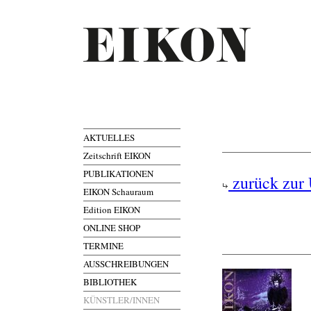
AKTUELLES
Zeitschrift EIKON
PUBLIKATIONEN
zurück zur 
EIKON Schauraum
Edition EIKON
ONLINE SHOP
TERMINE
AUSSCHREIBUNGEN
BIBLIOTHEK
KÜNSTLER/INNEN