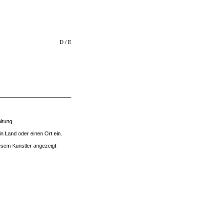
D
/
E
ltung.
n Land oder einen Ort ein.
sem Künstler angezeigt.