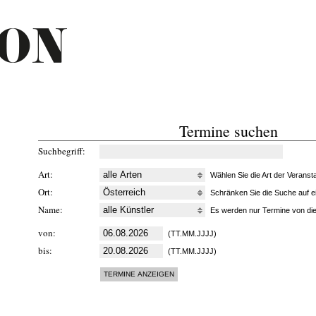
Termine suchen
Suchbegriff
Art
Wählen Sie die Art der Veransta
Ort
Schränken Sie die Suche auf ei
Name
Es werden nur Termine von die
von
(TT.MM.JJJJ)
bis
(TT.MM.JJJJ)