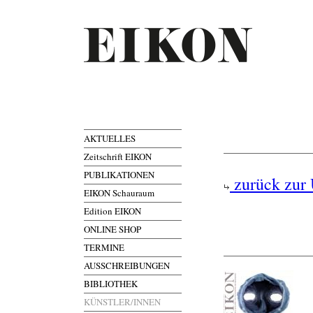
AKTUELLES
Zeitschrift EIKON
PUBLIKATIONEN
zurück zur 
EIKON Schauraum
Edition EIKON
ONLINE SHOP
TERMINE
AUSSCHREIBUNGEN
BIBLIOTHEK
KÜNSTLER/INNEN