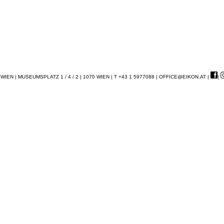
EN | MUSEUMSPLATZ 1 / 4 / 2 | 1070 WIEN | T +43 1 5977088 |
OFFICE@EIKON.AT
|
|