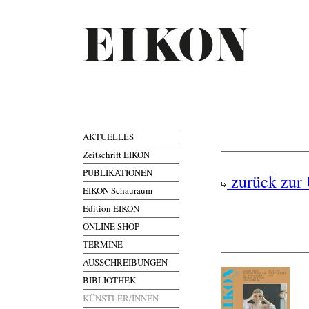
AKTUELLES
Zeitschrift EIKON
PUBLIKATIONEN
zurück zur 
EIKON Schauraum
Edition EIKON
ONLINE SHOP
TERMINE
AUSSCHREIBUNGEN
BIBLIOTHEK
KÜNSTLER/INNEN