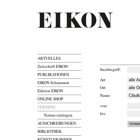
AKTUELLES
Zeitschrift EIKON
Suchbegriff
PUBLIKATIONEN
Art
EIKON Schauraum
Ort
Edition EIKON
Name
ONLINE SHOP
von
TERMINE
bis
Termin eintragen
AUSSCHREIBUNGEN
BIBLIOTHEK
KÜNSTLER/INNEN