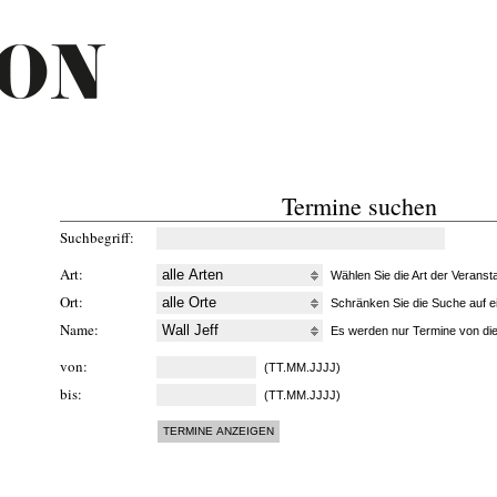
Termine suchen
Suchbegriff
Art
Wählen Sie die Art der Veransta
Ort
Schränken Sie die Suche auf ei
Name
Es werden nur Termine von die
von
(TT.MM.JJJJ)
bis
(TT.MM.JJJJ)