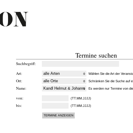
Termine suchen
Suchbegriff
Art
Wählen Sie die Art der Veransta
Ort
Schränken Sie die Suche auf ei
Name
Es werden nur Termine von die
von
(TT.MM.JJJJ)
bis
(TT.MM.JJJJ)