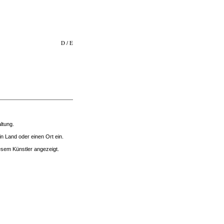
D
/
E
ltung.
n Land oder einen Ort ein.
sem Künstler angezeigt.