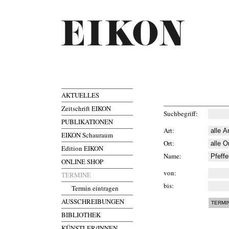
AKTUELLES
Zeitschrift EIKON
Suchbegriff
PUBLIKATIONEN
Art
EIKON Schauraum
Ort
Edition EIKON
Name
ONLINE SHOP
von
TERMINE
bis
Termin eintragen
AUSSCHREIBUNGEN
BIBLIOTHEK
KÜNSTLER/INNEN