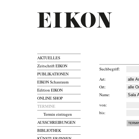
AKTUELLES
Zeitschrift EIKON
Suchbegriff
PUBLIKATIONEN
Art
EIKON Schauraum
Ort
Edition EIKON
Name
ONLINE SHOP
von
TERMINE
bis
Termin eintragen
AUSSCHREIBUNGEN
BIBLIOTHEK
KÜNSTLER/INNEN